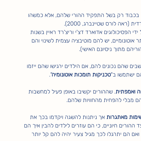
ת בכבוד רק בשל התפקיד ההורי שלהם, אלא כמשהו 
ראה לורס שטיינברג, 2000).
elf-Determin), שפותחה על ידי הפסיכולוגים אדוארד דצ'י וריצ'רד ראיין בשנות 
ר אוטונומיים, יש להם מוטיבציה עצמית לשינוי והם 
ריהם מתוך ניסיונם האישי).
ים שהם נכונים להם, אם הילדים ירגישו שהם ייזמו 
ם ישתמשו ב"
טכניקות תומכות אוטונומיה
".
 ואמפתית
. שההורים יקשיבו באופן פעיל למחשבות 
הם מבלי להפחית מהחוויות שלהם.
ימות מאתגרות
 אך ניתנות להשגה ויקדמו בכך את 
הורים חיוניים, כי הם עוזרים לילדים להבין איך הם 
אם הם יתרגלו לכך מגיל צעיר יהיה להם קל יותר 