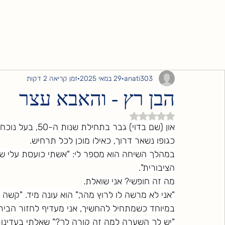
anati303
29 במאי 2025
זמן קריאה 2 דקות
הבן רץ - והאבא עצר
דירוג של NaN מתוך 5 כוכבים
און (שם בדוי) גב
כגופו נשאר דרוך, כאילו מוכן לכל תרחיש.
במהלך השיחה הוא מספר לי: "אשתי כועסת עלי שאנ
הציבורית".
מה זה חופשי? אני שואלת.
"אני לא מרשה לו לרוץ מהר," הוא עונה מיד. "קשה
במיוחד כשמתחיל להחשיך, אני מעדיף לחזור הביתה
"יש לך השערה למה זה קורה לך?" שאלתי בעדינות