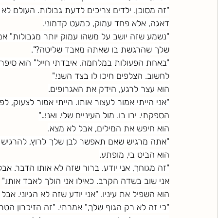
"זה מסוכן. ילדים צריכים לדעת גבולות. העולם לא 
דאגה, אלא פחד עמוק, כמעט קדמוני.
"נשמע שזה יושב על משהו עמוק יותר מגבולות" אמ
שלך שהרגשת בו שאתה מאבד שליטה?".
"באחת הפעולות במלחמה, איבדתי חייל" הוא סיפר. ה
לחשוב. הצלפים חיכו לו בצד השני."
הוא עצר לרגע, הידק את האגרופים.
"אני הייתי אמור לעצור אותו. הייתי אמור לצעוק, ל
הספקתי. ירו בו. מול העיניים שלי. ואני…"
הוא חיפש את המילים, אבל לא מצא.
"אתה מרגיש שאם תאפשר לבן שלך לרוץ, להרגיש ח
הוא הביט בי, מופתע.
"זה מגוחך, אני יודע. ברור שזה לא אותו הדבר. אב
אני שוב בשדה הקרב. כאילו אני הולך לאבד אותו."
הוא השפיל את עיניו. "אני יודע שזה לא הגיוני. אבל 
"כי זה לא רק הגוף שלך," אמרתי. "זה הזיכרון הטרא