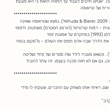
 "אנחנו חייבים לעבוד על החוויה הזאת כי היא פוגעת 
ורית של טראומה.
**********************
 במחקרים על חיילים משוחררים עם PTSD (למשל, Yehuda & Bierer, 2009), נמצא שטראומה שאינה 
ית – רמות קורטיזול (הורמון הסטרס) משתנות, ודפוסי 
תגובה לפחד מופיעים גם אצל ילדיהם. גם יאןוף-בולמן (1992) במחקרם על אמונות יסוד 
 את הדרך שבה אדם תופס את העולם – מ"מקום בטוח 
ילדים לומדים את העולם דרך הוריהם (בולבי, 1969) . וכשאון מעביר לילד שלו מסרים של פחד ושליטה 
, גם אם לא חווה סכנה בעצמו. זה עלול להוביל 
**********************
שם, ראיתי אותו משחק עם החברים, וצעקתי לו מידי 
רב."