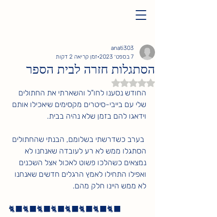
anati303
7 בספט׳ 2023
זמן קריאה 2 דקות
הסתגלות חזרה לבית הספר
דירוג של NaN מתוך 5 כוכבים
החודש נסענו לחו"ל והשארתי את החתולים 
שלי עם בייבי-סיטרים מקסימים שיאכילו אותם 
וידאגו להם בזמן שלא נהיה בבית.  
 בערב כשדרשתי בשלומם, הבנתי שהחתולים 
הסתגלו ממש לא רע לעובדה שאנחנו לא 
נמצאים כשהלכו פשוט לאכול אצל השכנים 
ואפילו התחילו לאמץ הרגלים חדשים שאנחנו 
לא ממש היינו חלק מהם. 
🐈‍⬛🐈‍⬛🐈‍⬛🐈‍⬛🐈‍⬛🐈‍⬛🐈‍⬛🐈‍⬛