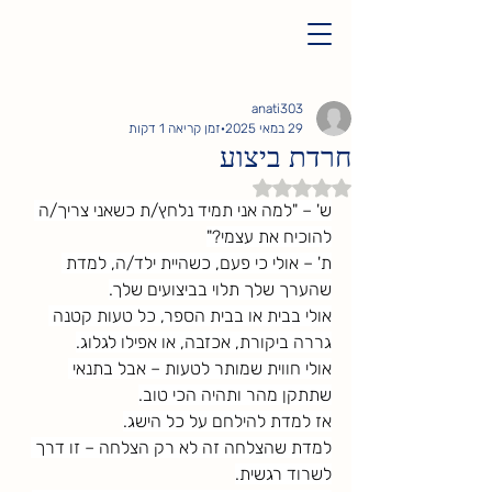
anati303
29 במאי 2025
זמן קריאה 1 דקות
חרדת ביצוע
דירוג של NaN מתוך 5 כוכבים
ש' – "למה אני תמיד נלחץ/ת כשאני צריך/ה 
להוכיח את עצמי?"
ת' – אולי כי פעם, כשהיית ילד/ה, למדת 
שהערך שלך תלוי בביצועים שלך.
אולי בבית או בבית הספר, כל טעות קטנה 
גררה ביקורת, אכזבה, או אפילו לגלוג.
אולי חווית שמותר לטעות – אבל בתנאי 
שתתקן מהר ותהיה הכי טוב.
אז למדת להילחם על כל הישג.
למדת שהצלחה זה לא רק הצלחה – זו דרך 
לשרוד רגשית.