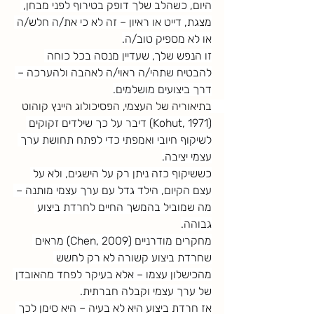
היום, כשהלב שלך דופק בטירוף לפני מבחן, 
מצגת, דייט או ראיון – זה לא כי את/ה חלש/ה 
או לא מספיק טוב/ה.
זו הנפש שלך, שעדיין מנסה בכל כוחה 
להבטיח שתהי/ה ראוי/ה לאהבה ולהערכה – 
דרך ביצועים מושלמים.
בתיאוריה של העצמי, הפסיכולוג היינץ קוהוט 
(Kohut, 1971) דיבר על כך שילדים זקוקים 
לשיקוף חיובי ואמפתי כדי לפתח תחושת ערך 
עצמי יציבה.
כששיקוף כזה ניתן רק על הישגים, ולא על 
עצם הקיום, הילד גדל עם ערך עצמי מותנה – 
מה שמוביל בהמשך החיים לחרדת ביצוע 
גבוהה.
מחקרים מודרניים (Chen, 2009) מראים 
שחרדת ביצוע קשורה לא רק לחשש 
מהכישלון עצמו – אלא בעיקר לפחד מהאובדן 
של ערך עצמי וקבלה חברתית.
אז חרדת ביצוע היא לא בעיה – היא סימן לכך 