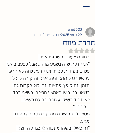
anati303
29 במאי 2025
זמן קריאה 2 דקות
חרדת מוות
דירוג של NaN מתוך 5 כוכבים
בחורה צעירה משתפת אותי:
"אני יודעת שזה נשמע מוזר… אבל לפעמים אני 
פשוט מפחדת למות. אני יודעת שזה לא חריג 
עכשיו בגלל המלחמה, אבל זה קורה לי כל 
הזמן. זה קופץ. פתאום. זה יכול לקרות גם 
כשאני בטוב או באמצע הלילה. כשאני לבד. 
לא תמיד כשאני עצובה. זה גם כשאני 
שמחה..."
ניסיתי לברר איתה מה קורה לה כשהפחד 
מגיע.
"זה כאילו משהו מתכווץ לי בגוף. הדופק 