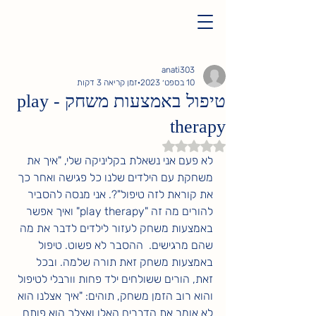
anati303
10 בספט׳ 2023
זמן קריאה 3 דקות
טיפול באמצעות משחק - play
therapy
דירוג של NaN מתוך 5 כוכבים
לא פעם אני נשאלת בקליניקה שלי, "איך את 
משחקת עם הילדים שלנו כל פגישה ואחר כך 
את קוראת לזה טיפול"?. אני מנסה להסביר 
להורים מה זה "play therapy" ואיך אפשר 
באמצעות משחק לעזור לילדים לדבר את מה 
שהם מרגישים.  ההסבר לא פשוט. טיפול 
באמצעות משחק זאת תורה שלמה. ובכל 
זאת, הורים ששולחים ילד פחות וורבלי לטיפול 
והוא רוב הזמן משחק, תוהים: "איך אצלנו הוא 
לא אומר את הדברים האלו ואצלך הוא פותח 