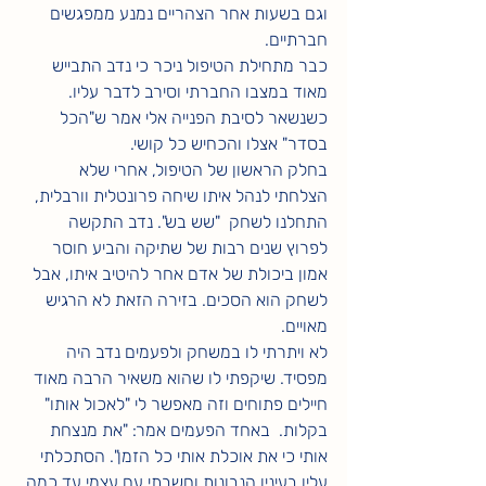
וגם בשעות אחר הצהריים נמנע ממפגשים 
חברתיים.
כבר מתחילת הטיפול ניכר כי נדב התבייש 
מאוד במצבו החברתי וסירב לדבר עליו. 
כשנשאר לסיבת הפנייה אלי אמר ש"הכל 
בסדר" אצלו והכחיש כל קושי.
בחלק הראשון של הטיפול, אחרי שלא 
הצלחתי לנהל איתו שיחה פרונטלית וורבלית, 
התחלנו לשחק  "שש בש". נדב התקשה 
לפרוץ שנים רבות של שתיקה והביע חוסר 
אמון ביכולת של אדם אחר להיטיב איתו, אבל 
לשחק הוא הסכים. בזירה הזאת לא הרגיש 
מאויים. 
לא ויתרתי לו במשחק ולפעמים נדב היה 
מפסיד. שיקפתי לו שהוא משאיר הרבה מאוד 
חיילים פתוחים וזה מאפשר לי "לאכול אותו" 
בקלות.  באחד הפעמים אמר: "את מנצחת 
אותי כי את אוכלת אותי כל הזמן". הסתכלתי 
עליו בעיניו הנבונות וחשבתי עם עצמי עד כמה 