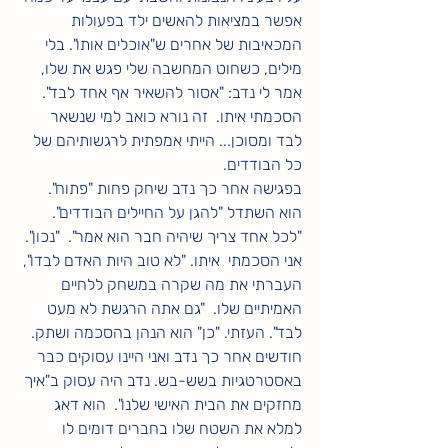
אפשר במציאות להאשים ילד בפעולות 
המכאיבות של אחרים ש"אוכלים אותו". בלי 
מילים, כשחוט המחשבה שלי פגש את שלו, 
אמר לי נדב: "אסור להשאיר אף אחד לבד". 
הסכמתי איתו.  זה נורא כואב למי שנשאר 
לבד ומסוכן... הייתי אמפתית לרגשותיהם של 
כל הבודדים.  
בפגישה אחר כך נדב שיחק פחות "פתוח".  
הוא השתדל "להגן על החיילים הבודדים". 
"לכל אחד צריך שיהיה חבר הוא אמר".  "נכון". 
אני הסכמתי  איתו. "לא טוב היות האדם לבדו", 
העברתי את מה שקרה במשחק ללחיים 
האמיתיים שלו.  "גם אתה הרגשת לא מעט 
לבד". העזתי. "כן" הוא הנהן בהסכמה ושתק.
חודשים אחר כך נדב ואני היינו עסוקים כבר 
באסטרטגיות בשש-בש. נדב היה עסוק ב"איך 
מחזקים את הבית האישי שלנו".  הוא דאג 
למלא את השטח שלו בחברים דומים לו 