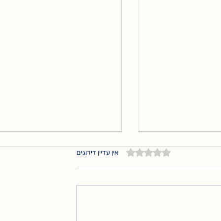
דירוג של 0 מתוך 5 כוכבים
אין עדיין דירוגים
אהבה שאינה תלוי בדבר"