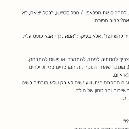
 להחרים את הפלאפון / הפליסטיישן, לבטל יציאה, לא 
אה? לרוב הפוכה.
ך להשתפר", אלא בעיקר: "אמא נגדִי, אבא כועס עליי, 
שצריך להסתיר, לפחד, להתמרד, או פשוט להתרחק.
תיאוריה של הסמכות החדשה (חיים עומר, 2008), מוסבר שאחד העקרונות המרכזיים בגידול ילדים 
א איום.
וגיה התפתחותית, שעונשים לא רק שלא תורמים לשינוי 
ייכות והביטחון של הילד.
ר.
!"