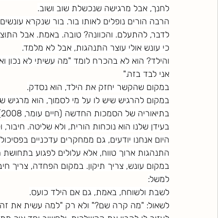
לחנך, אבל מרגישה שנכשלת שוב ושוב.
הרבה הורים נופלים לאותו בור. בור שנקרא עונשים.
לדבר, להתעלם. והכוונה? טובה. באמת. אבל התוצ
כי עונש אולי עוצר התנהגות, אבל לא מלמד.
והילד? הוא לא בהכרח לומד "מה עשיתי לא נכון ואי
אני לבד בזה."
במקום שהקשר יחזק את הילד, הוא נסדק.
במקום להרגיש שיש לו על מי לסמוך, הוא מרגיש 
ב
בעידן שלנו הוא נוכחות הורית, ולא שליטה. חיבור, ול
היום אנחנו יודעים, גם ממחקרים עדכניים בפסיכול
התנהגות ארוך טווח, אלא עלולים לפגוע בתחושת הש
במקום עונש, צריך תיקון. במקום הפחדה, צריך חיבו
למשל:
לשבת ולשוחח, באמת, גם אם הילד כועס.
לשאול: "מה קרה שם?" ולא רק "למה עשית את זה?