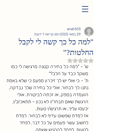
anati303
29 במאי 2025
זמן קריאה 1 דקות
"למה כל כך קשה לי לקבל
החלטות?"
דירוג של NaN מתוך 5 כוכבים
ש' – "למה כל בחירה קטנה מרגישה לי כמו 
משקל כבד על הלב?"
ת' – כי אולי יש לך זיכרון מפעם כי שלא באמת 
נתנו לך לבחור. אולי כל בחירה שלך נבדקה, 
הועמדה בספק, או זכתה לביקורת. אולי 
הרגשת שאם תבחר/י לא נכון – תתאכזב/י, 
יכעסו עליך, או תרגיש/י טעות.
אז למדת שפשוט עדיף לא לבחור. למדת 
לחשוב עשר פעמים על כל דבר, לפחד 
לטעות, לפחד להרגיש אשמה.