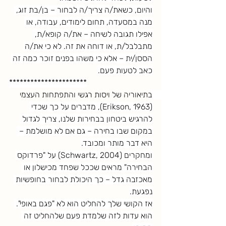
והיום, כשאת/ה צריך/ה לבחור – בן/בת זוג, 
מנה במסעדה, תחום לימודים, עבודה, או 
אפילו תגובה לשיחה – את/ה קופא/ת, 
מתבלבל/ת, או דוחה את זה. לא כי את/ה 
הססן/ית – אלא כי משהו בפנים זוכר כמה זה 
כאב לטעות פעם.
**********************
בתיאוריה של ויסות רגשי והתפתחות העצמי 
(Erikson, 1963), מדברים על כך שכדי 
להרגיש ביטחון בבחירות שלנו, צריך לגדול 
במקום שבו בחירה – גם אם לא מושלמת – 
היא דבר מותר ומכובד.
ומחקרים (Schwartz, 2004) על "פרדוקס 
הבחירה" מראים שככל שפחד מכישלון או 
מאכזבה גדל – כך היכולת לבחור בחופשיות 
נפגעת.
אז הקושי שלך להחליט הוא לא "פגם באופי". 
הוא עדות לזה שלמדת פעם שלהחליט זה 