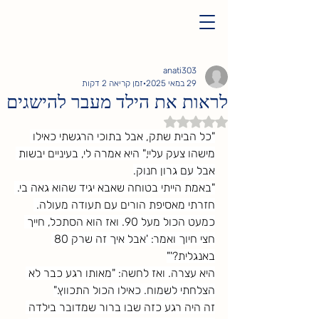
anati303
29 במאי 2025
זמן קריאה 2 דקות
לראות את הילד מעבר להישגים
דירוג של NaN מתוך 5 כוכבים
"כל הבית שתק, אבל בתוכי הרגשתי כאילו 
מישהו צעק עליי," היא אמרה לי, בעיניים יבשות 
אבל עם גרון חנוק.
"באמת הייתי בטוחה שאבא יגיד שהוא גאה בי. 
חזרתי מאסיפת הורים עם תעודה מעולה. 
כמעט הכול מעל 90. ואז הוא הסתכל, חייך 
חצי חיוך ואמר: 'אבל איך זה שרק 80 
באנגלית?'"
היא עצרה. ואז לחשה: "מאותו רגע כבר לא 
הצלחתי לשמוח. כאילו הכול התכווץ."
זה היה רגע כזה שבו ברור שמדובר בילדה 