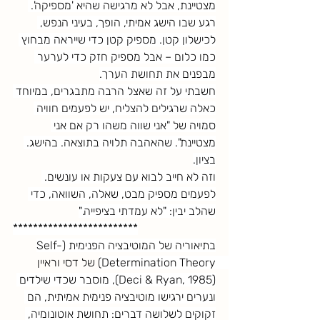
מצטיינת, אבל לא מרגישה שהיא 'מספיקה'. 
רגע שבו הישג אמיתי, הופך, בעיני הנפש, 
לכישלון קטן. מספיק קטן כדי שייראה מבחוץ 
כמו כלום – אבל מספיק חזק כדי לערער 
מבפנים את תחושת הערך.
חשבתי על זה שאצל הרבה מתבגרים, במיוחד 
כאלה שרגילים להצליח, יש לפעמים חוויה 
סמויה של "אני שווה משהו רק אם אני 
מצטיינת". שהאהבה תלויה בתוצאה. בהישג. 
בציון.
וזה לא חייב לבוא עם צעקות או עונשים. 
לפעמים מספיק מבט, שאלה, השוואה, כדי 
שהלב יבין: "לא עמדתי בציפייה."
*************************
בתיאוריה של המוטיבציה הפנימית (Self-
Determination Theory) של דסי וראיין 
(Deci & Ryan, 1985), מוסבר שכדי שילדים 
ונערים ירגישו מוטיבציה פנימית אמיתית, הם 
זקוקים לשלושה דברים: תחושת אוטונומיה, 