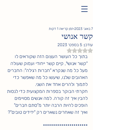
7 באוג׳ 2023
זמן קריאה 1 דקות
קשר אנושי
עודכן:
5 בספט׳ 2023
דירוג של NaN מתוך 5 כוכבים
בתוך כל העושר העצום הזה שקוראים לו 
"קשר אנושי", קיים קשר ייחודי ועמוק שעולה 
מעל כל מה שנקרא "חברות רגילה": החברים 
האהובים שלנו, שיעשו כל מה שאפשר כדי 
לתמוך ולהרים אחד את השני. 
חקרתי הבוקר בספרות המקצועית כדי לנסות 
להבין איך זה קורה. למה אנשים מסויימים 
הופכים להיות הרבה יותר מ"סתם חברים" 
ואיך זה שאחרים נשארים רק "ידידים טובים"?
**********************